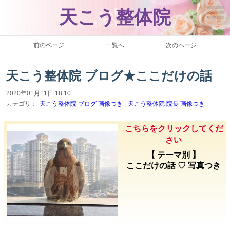
T
天こう整体院
o
g
g
l
前のページ
一覧へ
次のページ
e
n
a
v
天こう整体院 ブログ★ここだけの話
i
g
2020年01月11日 18:10
a
t
カテゴリ：
天こう整体院 ブログ 画像つき
天こう整体院 院長 画像つき
i
o
n
こちらをクリックしてくだ
さい
【 テーマ別 】
ここだけの話 ♡ 写真つき