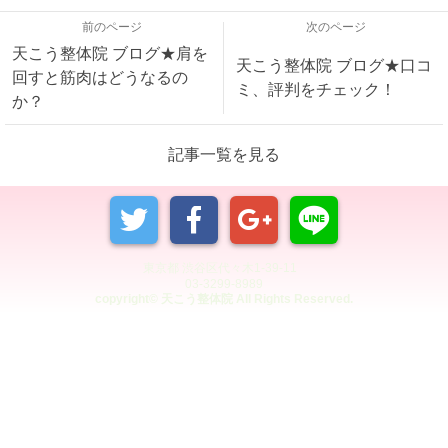
前のページ
次のページ
天こう整体院 ブログ★肩を
天こう整体院 ブログ★口コ
回すと筋肉はどうなるの
ミ、評判をチェック！
か？
記事一覧を見る
東京都 渋谷区代々木1-39-11
03-3299-8989
copyright© 天こう整体院 All Rights Reserved.