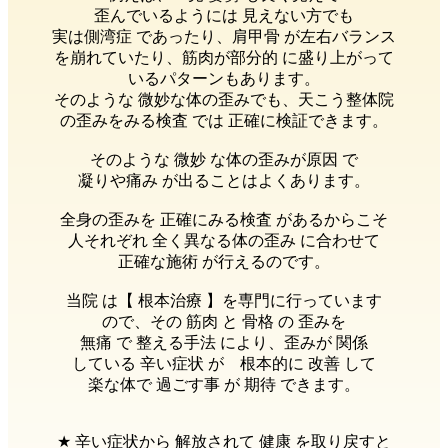
歪んでいるようには 見えない方でも
実は側湾症 であったり、肩甲骨 が左右バランス
を崩れていたり、筋肉が部分的 に盛り上がって
いるパターンもあります。
そのような 微妙な体の歪みでも、天こう整体院
の歪みをみる検査 では 正確に検証できます。
そのような 微妙 な体の歪みが原因 で
凝りや痛み が出ることはよくあります。
全身の歪みを 正確にみる検査 があるからこそ
人それぞれ 全く異なる体の歪み に合わせて
正確な施術 が行えるのです。
当院 は【 根本治療 】を専門に行っています
ので、その 筋肉 と 骨格 の 歪みを
無痛 で 整える手法 により、歪みが 関係
している 辛い症状 が 根本的に 改善 して
楽な体で 過ごす事 が 期待 できます。
★ 辛い症状から 解放されて 健康 を取り戻すと