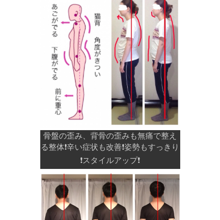
骨盤の歪み、背骨の歪みも無痛で整え
る整体❗️辛い症状も改善❗️姿勢もすっきり
❗️スタイルアップ❗️