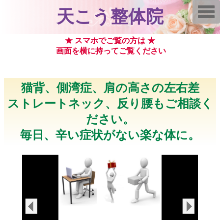
T
天こう整体院
o
g
g
l
★ スマホでご覧の方は ★
e
画面を横に持ってご覧ください
n
a
v
i
g
猫背、側湾症、肩の高さの左右差
a
t
ストレートネック、反り腰もご相談く
i
o
ださい。
n
毎日、辛い症状がない楽な体に。