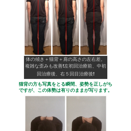
体の傾き＋猫背＋肩の高さの左右差。
複雑な歪みも改善❗️左初回治療前、中初
回治療後、右５回目治療後❗️
猫背の方も写真をとる瞬間、姿勢を正しがち
ですが、この体勢は有りのままが写ります。