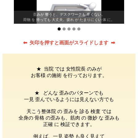
。
歪みが 整うと、デスクワークも 辛くない。
はず。
荷物 を 持っても 大丈夫。疲れ が たまりにくい 体 に。
⬅︎ 矢印を押すと画面がスライドします ➡︎
★ 当院 では 女性院長 のみが
お客様 の施術 を行っております。
★ どんな 歪みのパターンでも
一見 歪んでいるようには見えない方でも
天こう整体院 の 歪みを 診る 検査 では
全身の 骨格 の歪みも、筋肉 の 微妙 な 歪みも
正確 に 検証できます。
例えば、一見 姿勢 も良く見えて